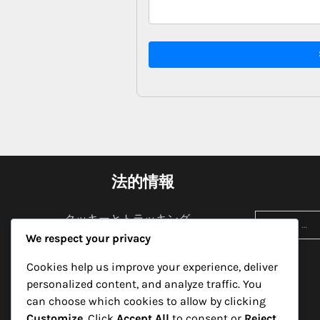
法的情報
Search
クッキーとトラッキング
for:
We respect your privacy
プライバシーポリシー
Cookies help us improve your experience, deliver
私たちは誰か
personalized content, and analyze traffic. You
can choose which cookies to allow by clicking
お問い合わせ
Customize
. Click
Accept All
to consent or
Reject