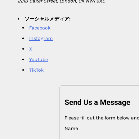
221B Baker Street, London, UK NW1 6XE
ソーシャルメディア:
Facebook
Instagram
X
YouTube
TikTok
Send Us a Message
Please fill out the form below and
Name