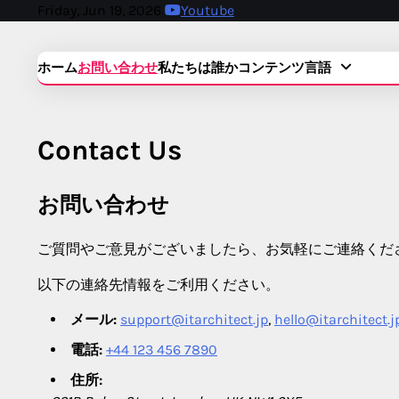
Skip
Friday, Jun 19, 2026
Youtube
to
content
ホーム
お問い合わせ
私たちは誰か
コンテンツ
言語
Contact Us
お問い合わせ
ご質問やご意見がございましたら、お気軽にご連絡くだ
以下の連絡先情報をご利用ください。
メール:
support@itarchitect.jp
,
hello@itarchitect.j
電話:
+44 123 456 7890
住所: