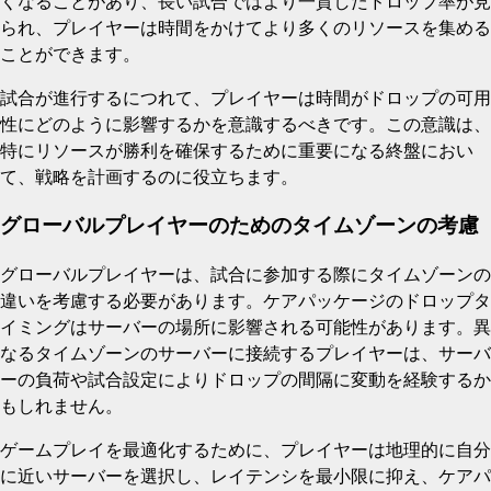
くなることがあり、長い試合ではより一貫したドロップ率が見
られ、プレイヤーは時間をかけてより多くのリソースを集める
ことができます。
試合が進行するにつれて、プレイヤーは時間がドロップの可用
性にどのように影響するかを意識するべきです。この意識は、
特にリソースが勝利を確保するために重要になる終盤におい
て、戦略を計画するのに役立ちます。
グローバルプレイヤーのためのタイムゾーンの考慮
グローバルプレイヤーは、試合に参加する際にタイムゾーンの
違いを考慮する必要があります。ケアパッケージのドロップタ
イミングはサーバーの場所に影響される可能性があります。異
なるタイムゾーンのサーバーに接続するプレイヤーは、サーバ
ーの負荷や試合設定によりドロップの間隔に変動を経験するか
もしれません。
ゲームプレイを最適化するために、プレイヤーは地理的に自分
に近いサーバーを選択し、レイテンシを最小限に抑え、ケアパ