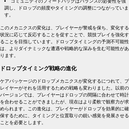
コミュニティのフィードバックはバランスの必要性を強
調し、ドロップの頻度やタイミングの調整につながっていま
す。
このメカニクスの変化は、プレイヤーが警戒を保ち、変化する
状況に応じて反応することを促すことで、競技プレイを強化す
ることを目指しています。ドロップタイミングの予測不可能性
は、よりダイナミックな遭遇や戦略的な深みを生む可能性があ
ります。
ドロップタイミング戦略の進化
ケアパッケージのドロップメカニクスが変化するにつれて、プ
レイヤーがそれを活用するための戦略も変わりました。以前の
バージョンでは、プレイヤーはドロップの間隔に合わせて時計
を合わせることができましたが、現在はより柔軟で観察力が求
められます。この進化は、プレイヤーがドロップを効果的に確
保するために、タイミングと位置取りの鋭い感覚を発展させる
ことを必要とします。