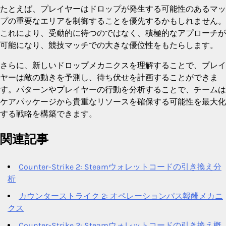
たとえば、プレイヤーはドロップが発生する可能性のあるマッ
プの重要なエリアを制御することを優先するかもしれません。
これにより、受動的に待つのではなく、積極的なアプローチが
可能になり、競技マッチでの大きな優位性をもたらします。
さらに、新しいドロップメカニクスを理解することで、プレイ
ヤーは敵の動きを予測し、待ち伏せを計画することができま
す。パターンやプレイヤーの行動を分析することで、チームは
ケアパッケージから貴重なリソースを確保する可能性を最大化
する戦略を構築できます。
関連記事
Counter-Strike 2: Steamウォレットコードの引き換え分
析
カウンターストライク 2: オペレーションパス報酬メカニ
クス
Counter-Strike 2: Steamウォレットコードの引き換え概