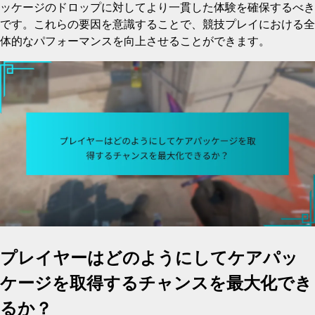
ッケージのドロップに対してより一貫した体験を確保するべき
です。これらの要因を意識することで、競技プレイにおける全
体的なパフォーマンスを向上させることができます。
プレイヤーはどのようにしてケアパッ
ケージを取得するチャンスを最大化でき
るか？