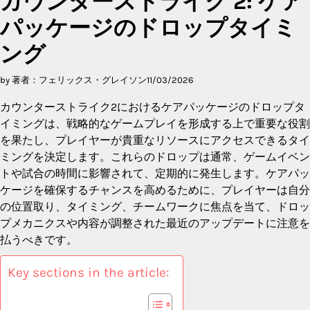
カウンターストライク 2: ケア
パッケージのドロップタイミ
ング
by 著者：フェリックス・グレイソン
11/03/2026
カウンターストライク2におけるケアパッケージのドロップタ
イミングは、戦略的なゲームプレイを形成する上で重要な役割
を果たし、プレイヤーが貴重なリソースにアクセスできるタイ
ミングを決定します。これらのドロップは通常、ゲームイベン
トや試合の時間に影響されて、定期的に発生します。ケアパッ
ケージを確保するチャンスを高めるために、プレイヤーは自分
の位置取り、タイミング、チームワークに焦点を当て、ドロッ
プメカニクスや内容が調整された最近のアップデートに注意を
払うべきです。
Key sections in the article: