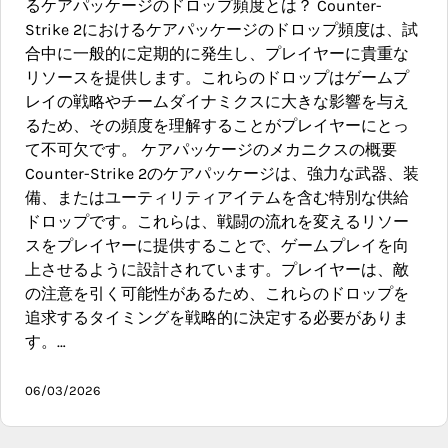
るケアパッケージのドロップ頻度とは？ Counter-
Strike 2におけるケアパッケージのドロップ頻度は、試
合中に一般的に定期的に発生し、プレイヤーに貴重な
リソースを提供します。これらのドロップはゲームプ
レイの戦略やチームダイナミクスに大きな影響を与え
るため、その頻度を理解することがプレイヤーにとっ
て不可欠です。 ケアパッケージのメカニクスの概要
Counter-Strike 2のケアパッケージは、強力な武器、装
備、またはユーティリティアイテムを含む特別な供給
ドロップです。これらは、戦闘の流れを変えるリソー
スをプレイヤーに提供することで、ゲームプレイを向
上させるように設計されています。プレイヤーは、敵
の注意を引く可能性があるため、これらのドロップを
追求するタイミングを戦略的に決定する必要がありま
す。…
06/03/2026