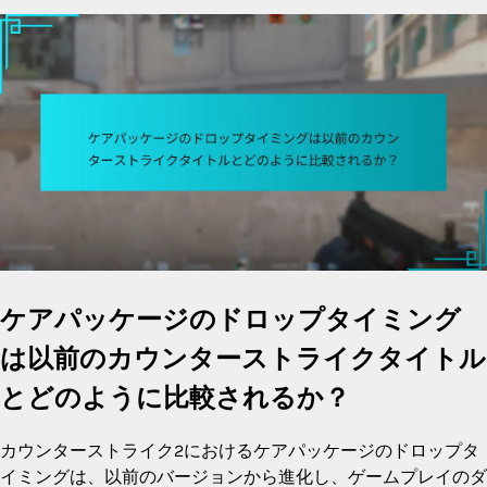
ケアパッケージのドロップタイミング
は以前のカウンターストライクタイトル
とどのように比較されるか？
カウンターストライク2におけるケアパッケージのドロップタ
イミングは、以前のバージョンから進化し、ゲームプレイのダ