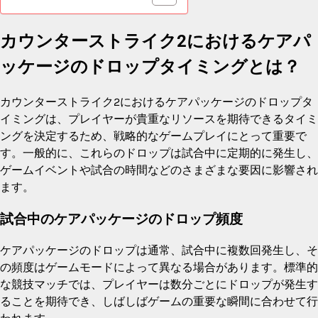
カウンターストライク2におけるケアパ
ッケージのドロップタイミングとは？
カウンターストライク2におけるケアパッケージのドロップタ
イミングは、プレイヤーが貴重なリソースを期待できるタイミ
ングを決定するため、戦略的なゲームプレイにとって重要で
す。一般的に、これらのドロップは試合中に定期的に発生し、
ゲームイベントや試合の時間などのさまざまな要因に影響され
ます。
試合中のケアパッケージのドロップ頻度
ケアパッケージのドロップは通常、試合中に複数回発生し、そ
の頻度はゲームモードによって異なる場合があります。標準的
な競技マッチでは、プレイヤーは数分ごとにドロップが発生す
ることを期待でき、しばしばゲームの重要な瞬間に合わせて行