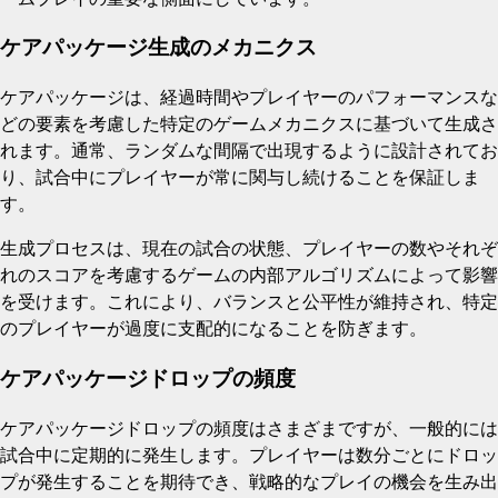
ケアパッケージ生成のメカニクス
ケアパッケージは、経過時間やプレイヤーのパフォーマンスな
どの要素を考慮した特定のゲームメカニクスに基づいて生成さ
れます。通常、ランダムな間隔で出現するように設計されてお
り、試合中にプレイヤーが常に関与し続けることを保証しま
す。
生成プロセスは、現在の試合の状態、プレイヤーの数やそれぞ
れのスコアを考慮するゲームの内部アルゴリズムによって影響
を受けます。これにより、バランスと公平性が維持され、特定
のプレイヤーが過度に支配的になることを防ぎます。
ケアパッケージドロップの頻度
ケアパッケージドロップの頻度はさまざまですが、一般的には
試合中に定期的に発生します。プレイヤーは数分ごとにドロッ
プが発生することを期待でき、戦略的なプレイの機会を生み出