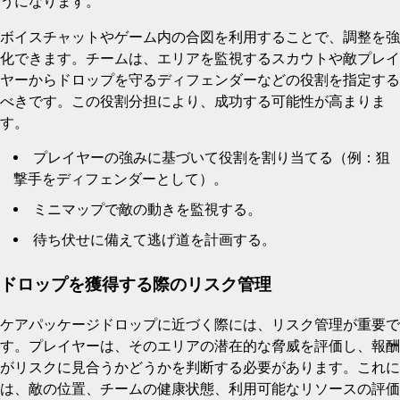
うになります。
ボイスチャットやゲーム内の合図を利用することで、調整を強
化できます。チームは、エリアを監視するスカウトや敵プレイ
ヤーからドロップを守るディフェンダーなどの役割を指定する
べきです。この役割分担により、成功する可能性が高まりま
す。
プレイヤーの強みに基づいて役割を割り当てる（例：狙
撃手をディフェンダーとして）。
ミニマップで敵の動きを監視する。
待ち伏せに備えて逃げ道を計画する。
ドロップを獲得する際のリスク管理
ケアパッケージドロップに近づく際には、リスク管理が重要で
す。プレイヤーは、そのエリアの潜在的な脅威を評価し、報酬
がリスクに見合うかどうかを判断する必要があります。これに
は、敵の位置、チームの健康状態、利用可能なリソースの評価