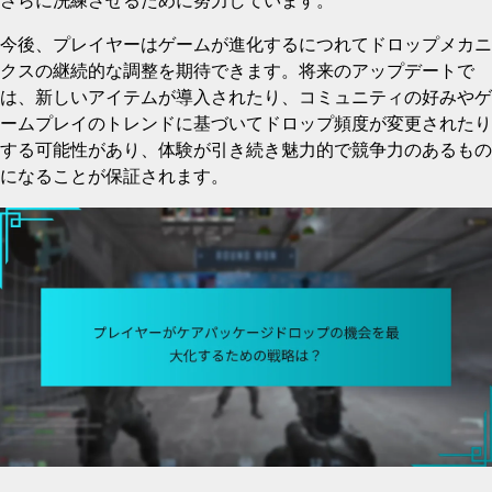
さらに洗練させるために努力しています。
今後、プレイヤーはゲームが進化するにつれてドロップメカニ
クスの継続的な調整を期待できます。将来のアップデートで
は、新しいアイテムが導入されたり、コミュニティの好みやゲ
ームプレイのトレンドに基づいてドロップ頻度が変更されたり
する可能性があり、体験が引き続き魅力的で競争力のあるもの
になることが保証されます。