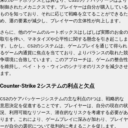
来のルートボックスとは異なり、CS2のケアパッケージはより
制御されたメカニクスです。プレイヤーは自分が購入している
ものを知っており、それに応じて戦略を立てることができるた
め、運の要素が減少し、プレイヤーの主体性が向上します。
さらに、他のゲームのルートボックスはしばしば実際のお金の
取引を伴い、マネタイズや公平性に関する懸念を引き起こしま
す。しかし、CS2のシステムは、ゲームプレイを通じて得られ
るゲーム内通貨に焦点を当てており、よりバランスの取れた競
争環境に合致しています。このアプローチは、ゲームの整合性
を維持し、ペイ・トゥ・ウィンのシナリオのリスクを減少させ
ます。
Counter-Strike 2システムの利点と欠点
CS2のケアパッケージシステムの主な利点の1つは、戦略的な
意思決定を促進することです。プレイヤーは、自分の現在の状
況、利用可能なリソース、潜在的なリスクを考慮する必要があ
ります。これにより、ゲームプレイに深みが加わり、プレイヤ
ーが自分の選択について批判的に考えることを促します。