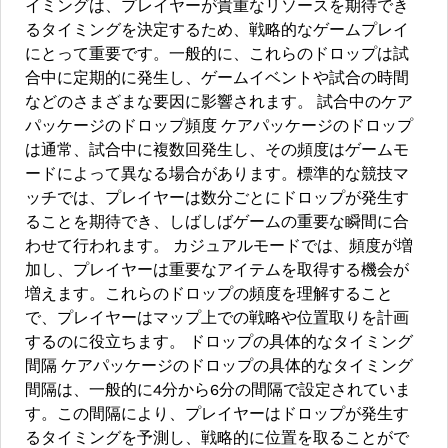
イミングは、プレイヤーが貴重なリソースを期待でき
るタイミングを決定するため、戦略的なゲームプレイ
にとって重要です。一般的に、これらのドロップは試
合中に定期的に発生し、ゲームイベントや試合の時間
などのさまざまな要因に影響されます。 試合中のケア
パッケージのドロップ頻度 ケアパッケージのドロップ
は通常、試合中に複数回発生し、その頻度はゲームモ
ードによって異なる場合があります。標準的な競技マ
ッチでは、プレイヤーは数分ごとにドロップが発生す
ることを期待でき、しばしばゲームの重要な瞬間に合
わせて行われます。 カジュアルモードでは、頻度が増
加し、プレイヤーは重要なアイテムを取得する機会が
増えます。これらのドロップの頻度を理解すること
で、プレイヤーはマップ上での戦略や位置取りを計画
するのに役立ちます。 ドロップの具体的なタイミング
間隔 ケアパッケージのドロップの具体的なタイミング
間隔は、一般的に4分から6分の間隔で設定されていま
す。この間隔により、プレイヤーはドロップが発生す
るタイミングを予測し、戦略的に位置を取ることがで