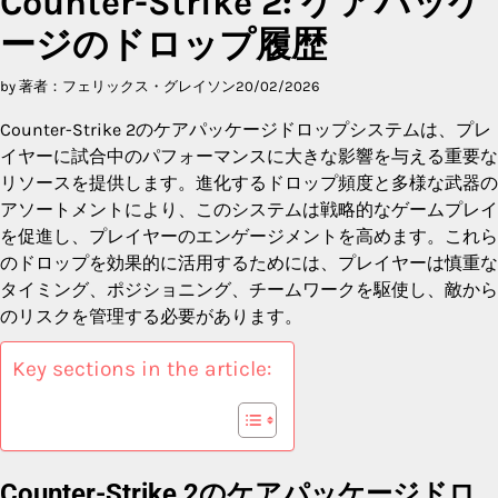
Counter-Strike 2: ケアパッケ
ージのドロップ履歴
by 著者：フェリックス・グレイソン
20/02/2026
Counter-Strike 2のケアパッケージドロップシステムは、プレ
イヤーに試合中のパフォーマンスに大きな影響を与える重要な
リソースを提供します。進化するドロップ頻度と多様な武器の
アソートメントにより、このシステムは戦略的なゲームプレイ
を促進し、プレイヤーのエンゲージメントを高めます。これら
のドロップを効果的に活用するためには、プレイヤーは慎重な
タイミング、ポジショニング、チームワークを駆使し、敵から
のリスクを管理する必要があります。
Key sections in the article:
Counter-Strike 2のケアパッケージドロ