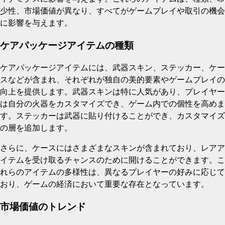
少性、市場価値が異なり、すべてがゲームプレイや取引の機会
に影響を与えます。
ケアパッケージアイテムの種類
ケアパッケージアイテムには、武器スキン、ステッカー、ケー
スなどが含まれ、それぞれが独自の美的要素やゲームプレイの
向上を提供します。武器スキンは特に人気があり、プレイヤー
は自分の火器をカスタマイズでき、ゲーム内での個性を高めま
す。ステッカーは武器に貼り付けることができ、カスタマイズ
の層を追加します。
さらに、ケースにはさまざまなスキンが含まれており、レアア
イテムを受け取るチャンスのために開けることができます。こ
れらのアイテムの多様性は、異なるプレイヤーの好みに応じて
おり、ゲームの経済において重要な存在となっています。
市場価値のトレンド