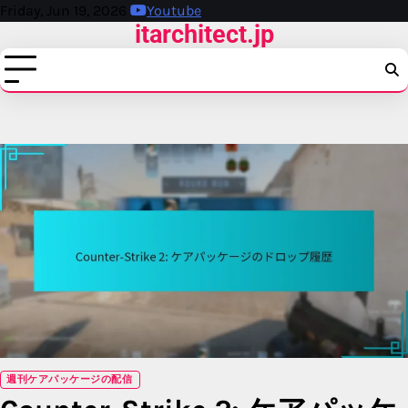
Skip
Friday, Jun 19, 2026
Youtube
itarchitect.jp
to
content
週刊ケアパッケージの配信