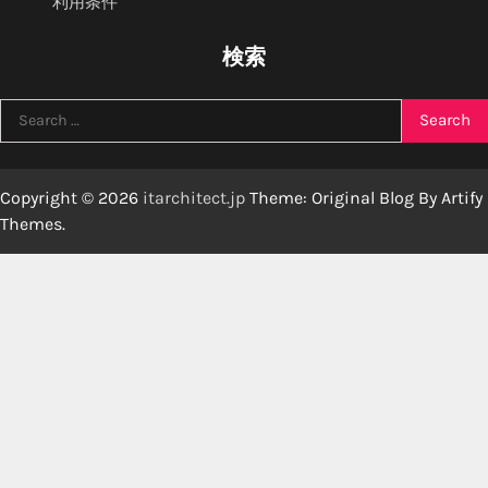
利用条件
検索
Search
for:
Copyright © 2026
itarchitect.jp
Theme: Original Blog By
Artify
Themes
.