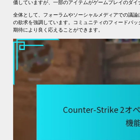
価していますが、一部のアイテムがゲームプレイのダイ
全体として、フォーラムやソーシャルメディアでの議論
の欲求を強調しています。コミュニティのフィードバッ
期待により良く応えることができます。