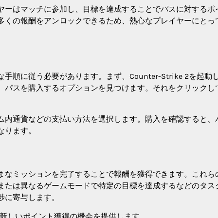
ヤーはマッチに参加し、目標を達成することでパスに対するポ
多くの報酬をアンロックできるため、熱心なプレイヤーにとっ
従う必要があります。まず、Counter-Strike 2を起動
、パスを購入するオプションを見つけます。それをクリックし
ム内通貨などの支払い方法を選択します。購入を確認すると、
なります。
まなミッションを完了することで報酬を獲得できます。これら
または異なるゲームモードで特定の目標を達成するなどのタス
捗に寄与します。
新しいポイント獲得の機会を提供します。