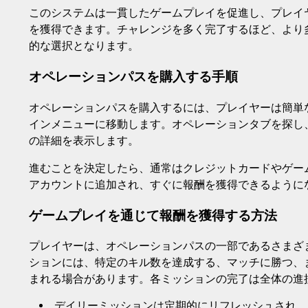
このシステムは一貫したゲームプレイを促進し、プレイ
を獲得できます。チャレンジを多く完了するほど、より
的な選択となります。
オペレーションパスを購入する手順
オペレーションパスを購入するには、プレイヤーは簡単な手順に
インメニューに移動します。オペレーションタブを探し
の詳細を表示します。
進むことを決定したら、通常はクレジットカードやゲー
アカウントに追加され、すぐに報酬を獲得できるように
ゲームプレイを通じて報酬を獲得する方法
プレイヤーは、オペレーションパスの一部であるさまざ
ションには、特定のキル数を達成する、マッチに勝つ、
まれる場合があります。各ミッションの完了は全体の進
デイリーミッションは定期的にリフレッシュされ、