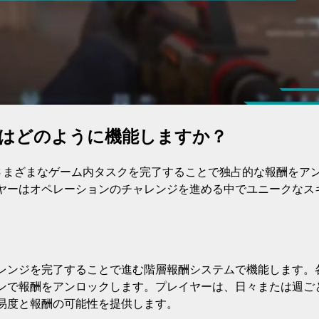
ョンパスはどのように機能しますか？
イヤーがさまざまなゲーム内タスクを完了することで独占的な報酬をア
ヤーはオペレーションのチャレンジを進める中でユニークなス
レンジを完了することで進む階層報酬システムで機能します。
ンで報酬をアンロックします。プレイヤーは、日々または週ご
易度と報酬の可能性を提供します。