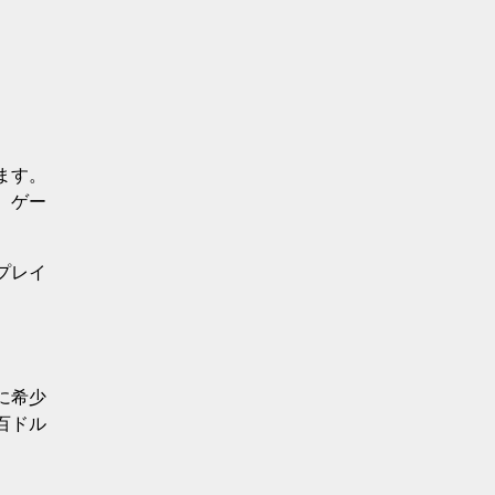
ます。
、ゲー
プレイ
に希少
百ドル