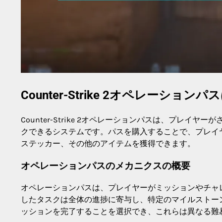
Counter-Strike 2オペレーシ
Counter-Strike 2オペレーションパスは、プレ
クできるシステムです。パスを購入することで、プレイ
ステッカー、その他のアイテムを獲得できます。
オペレーションパスのメカニクスの概要
オペレーションパスは、プレイヤーがミッションやチャ
したタスクは全体の進捗に寄与し、特定のマイルストー
ッションを完了することを選択でき、これらは異なる難