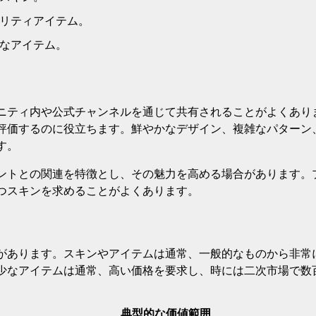
リティアイテム。
なアイテム。
ニティ内や公式チャンネルを通じて共有されることがよくあり
評価するのに役立ちます。鮮やかなデザイン、複雑なパターン
す。
ントとの関連を特徴とし、その魅力を高める場合があります。
つスキンを求めることがよくあります。
があります。スキンやアイテムは通常、一般的なものから非常
少なアイテムは通常、高い価格を要求し、時には二次市場で数
典型的な価値範囲