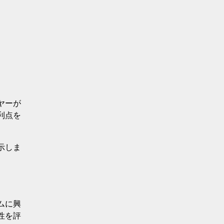
ヤーが
利点を
示しま
ムに興
性を評