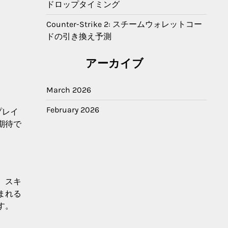
ドロップタイミング
Counter-Strike 2: スチームウォレットコー
ドの引き換え予測
アーカイブ
March 2026
February 2026
プレイ
期待で
。スキ
まれる
す。