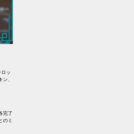
ンロッ
キン、
各完了
とのミ