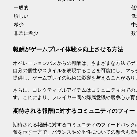
一般的
低
珍しい
低
希少
中
非常に希少
数
報酬がゲームプレイ体験を向上させる方法
オペレーションパスからの報酬は、さまざまな方法でゲ
自分の個性やスタイルを表現することを可能にし、マッ
提供し、ゲームプレイの戦術に影響を与えることがあり
さらに、コレクティブルアイテムはコミュニティ内での
す。これにより、プレイヤー間の帰属意識や競争心が育
期待される報酬に対するコミュニティのフィー
期待される報酬に対するコミュニティのフィードバック
奮を示す一方で、バランスや公平性についての懸念も表