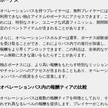
ボーナス
オペレーションパスを持つプレイヤーは、無料プレイヤーには
利用できない独占アイテムやボーナスにアクセスできます。こ
れには、特別なスキン、ユニークな武器フィニッシュ、期間限
定のイベントアイテムが含まれることがあります。
さらに、オペレーションパスホルダーは通常、ボーナス経験値
を受け取ることができ、これによりパス内での進行が加速し、
報酬をより早くアンロックできます。この利点は、全体的なゲ
ーム体験に大きな違いをもたらすことがあります。
独占ボーナスには、より高い報酬をもたらす特別なミッション
やチャレンジへのアクセスが含まれることもあり、オペレーシ
ョンパスへの投資をさらに促進します。
オペレーションパス内の報酬ティアの比較
オペレーションパスは複数の報酬ティアを特徴としており、そ
れぞれ異なるレベルの報酬を提供します。プレイヤーがこれら