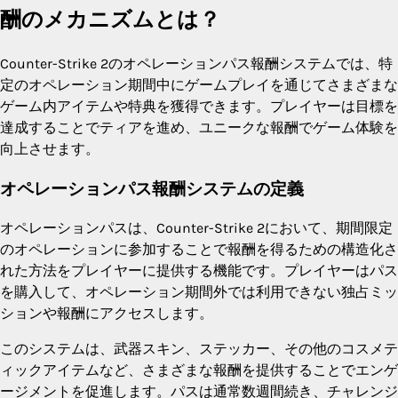
酬のメカニズムとは？
Counter-Strike 2のオペレーションパス報酬システムでは、特
定のオペレーション期間中にゲームプレイを通じてさまざまな
ゲーム内アイテムや特典を獲得できます。プレイヤーは目標を
達成することでティアを進め、ユニークな報酬でゲーム体験を
向上させます。
オペレーションパス報酬システムの定義
オペレーションパスは、Counter-Strike 2において、期間限定
のオペレーションに参加することで報酬を得るための構造化さ
れた方法をプレイヤーに提供する機能です。プレイヤーはパス
を購入して、オペレーション期間外では利用できない独占ミッ
ションや報酬にアクセスします。
このシステムは、武器スキン、ステッカー、その他のコスメテ
ィックアイテムなど、さまざまな報酬を提供することでエンゲ
ージメントを促進します。パスは通常数週間続き、チャレンジ