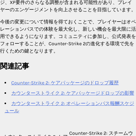
ジ、XP要件のさらなる調整が含まれる可能性があり、プレイ
ヤーのエンゲージメントを向上させることを目指しています。
今後の変更について情報を得ておくことで、プレイヤーはオペ
レーションパスでの体験を最大化し、新しい機会を最大限に活
用できるようになります。コミュニティに参加し、公式発表を
フォローすることが、Counter-Strike 2の進化する環境で先を
行くための鍵となります。
関連記事
Counter-Strike 2: ケアパッケージのドロップ履歴
カウンターストライク 2: ケアパッケージドロップの影響
カウンターストライク 2: オペレーションパス報酬スケジ
ュール
Counter-Strike 2: スチームウ
Post