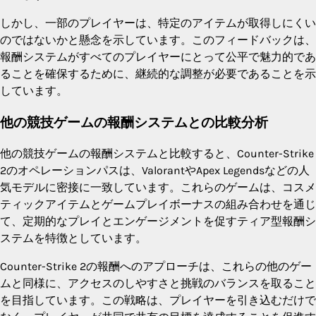
しかし、一部のプレイヤーは、特定のアイテムが取得しにくい
のではないかと懸念を示しています。このフィードバックは、
報酬システムがすべてのプレイヤーにとって公平で魅力的であ
ることを確保するために、継続的な調整が必要であることを示
しています。
他の競技ゲームの報酬システムとの比較分析
他の競技ゲームの報酬システムと比較すると、Counter-Strike
2のオペレーションパスは、ValorantやApex Legendsなどの人
気モデルに密接に一致しています。これらのゲームは、コスメ
ティックアイテムとゲームプレイボーナスの組み合わせを通じ
て、定期的なプレイとエンゲージメントを促すティア型報酬シ
ステムを特徴としています。
Counter-Strike 2の報酬へのアプローチは、これらの他のゲー
ムと同様に、アクセスのしやすさと挑戦のバランスを取ること
を目指しています。この戦略は、プレイヤーを引き込むだけで