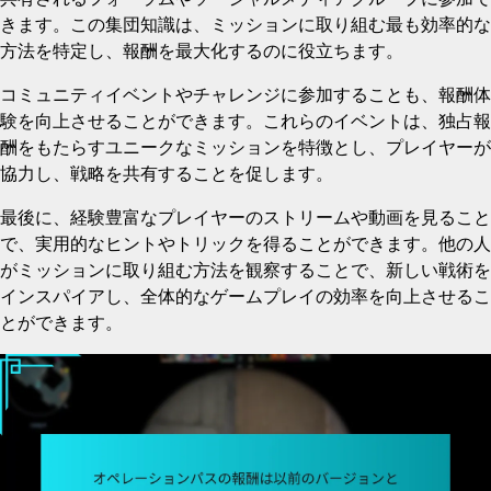
きます。この集団知識は、ミッションに取り組む最も効率的な
方法を特定し、報酬を最大化するのに役立ちます。
コミュニティイベントやチャレンジに参加することも、報酬体
験を向上させることができます。これらのイベントは、独占報
酬をもたらすユニークなミッションを特徴とし、プレイヤーが
協力し、戦略を共有することを促します。
最後に、経験豊富なプレイヤーのストリームや動画を見ること
で、実用的なヒントやトリックを得ることができます。他の人
がミッションに取り組む方法を観察することで、新しい戦術を
インスパイアし、全体的なゲームプレイの効率を向上させるこ
とができます。