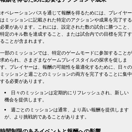
オペレーションパスを通じて報酬を得るためには、プレイヤー
はミッションに記載された特定のアクションや成果を完了する
必要があります。これには、設定された数の試合に勝つこと、
特定のキル数を達成すること、または試合内での目標を完了す
ることが含まれます。
一部のミッションでは、特定のゲームモードに参加することが
求められ、さまざまなゲームプレイスタイルの探求を促しま
す。プレイヤーは、報酬の可能性を最適化するために、日々の
ミッションと週ごとのミッションの両方を完了することに集中
する必要があります。
日々のミッションは定期的にリフレッシュされ、新しい
機会を提供します。
週ごとのミッションは通常、より高い報酬を提供します
が、より挑戦的であることがあります。
時間制限のあるイベントと報酬への影響