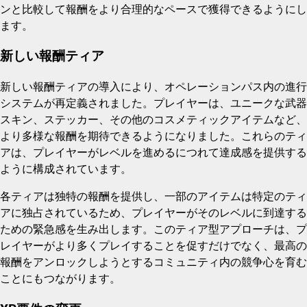
ンと比較して報酬をより合理的なペースで獲得できるようにし
ます。
新しい報酬ティア
新しい報酬ティアの導入により、オペレーションパス内の進行
システムが再定義されました。プレイヤーは、ユニークな武器
スキン、ステッカー、その他のコスメティックアイテムなど、
より多様な報酬を期待できるようになりました。これらのティ
アは、プレイヤーがレベルを進めるにつれて達成感を提供する
ように構成されています。
各ティアは独特の報酬を提供し、一部のアイテムは特定のティ
アに独占されているため、プレイヤーがそのレベルに到達する
ための緊急感を生み出します。このティア型アプローチは、プ
レイヤーがより多くプレイすることを促すだけでなく、最高の
報酬をアンロックしようとするコミュニティ内の競争心を育む
ことにもつながります。