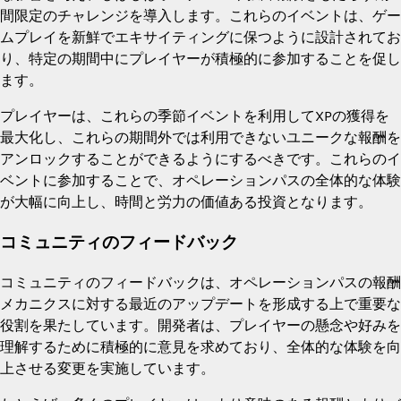
間限定のチャレンジを導入します。これらのイベントは、ゲー
ムプレイを新鮮でエキサイティングに保つように設計されてお
り、特定の期間中にプレイヤーが積極的に参加することを促し
ます。
プレイヤーは、これらの季節イベントを利用してXPの獲得を
最大化し、これらの期間外では利用できないユニークな報酬を
アンロックすることができるようにするべきです。これらのイ
ベントに参加することで、オペレーションパスの全体的な体験
が大幅に向上し、時間と労力の価値ある投資となります。
コミュニティのフィードバック
コミュニティのフィードバックは、オペレーションパスの報酬
メカニクスに対する最近のアップデートを形成する上で重要な
役割を果たしています。開発者は、プレイヤーの懸念や好みを
理解するために積極的に意見を求めており、全体的な体験を向
上させる変更を実施しています。