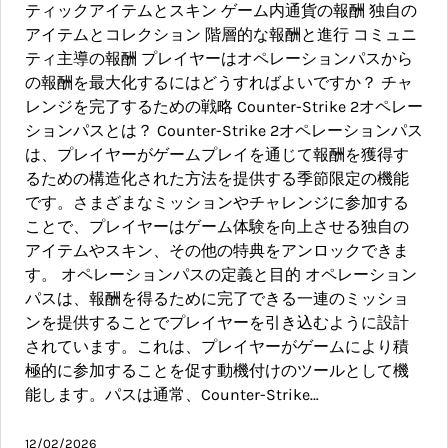
ティックアイテムとスキン ゲーム内通貨の報酬 独自の
アイテムとコレクション 階層的な報酬と進行 コミュニ
ティ主導の報酬 プレイヤーはオペレーションパスから
の報酬を最大化するにはどうすればよいですか？ チャ
レンジを完了するための戦略 Counter-Strike 2オペレー
ションパスとは？ Counter-Strike 2オペレーションパス
は、プレイヤーがゲームプレイを通じて報酬を獲得す
るための構造化された方法を提供する季節限定の機能
です。さまざまなミッションやチャレンジに参加する
ことで、プレイヤーはゲーム体験を向上させる独自の
アイテムやスキン、その他の特典をアンロックできま
す。 オペレーションパスの定義と目的 オペレーション
パスは、報酬を得るために完了できる一連のミッショ
ンを提供することでプレイヤーを引き込むように設計
されています。これは、プレイヤーがゲームにより積
極的に参加することを促す動機付けのツールとして機
能します。パスは通常、Counter-Strike…
12/02/2026