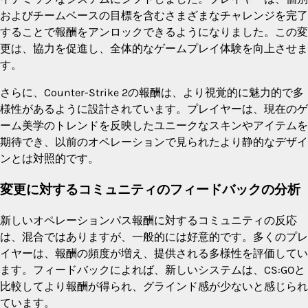
およびチームベースの目標を含むさまざまなチャレンジを完了
することで報酬をアンロックできるようになりました。この変
更は、協力を促進し、全体的なゲームプレイ体験を向上させま
す。
さらに、Counter-Strike 2の報酬は、より視覚的に魅力的で多
様性があるように設計されています。プレイヤーは、現在のゲ
ーム美学のトレンドを反映したユニークなスキンやアイテムを
期待でき、以前のオペレーションで見られたより静的なデザイ
ンとは対照的です。
変更に対するコミュニティのフィードバックの分析
新しいオペレーションパス報酬に対するコミュニティの反応
は、混合ではありますが、一般的には好意的です。多くのプレ
イヤーは、報酬の頻度が増え、提供される多様性を評価してい
ます。フィードバックによれば、新しいシステムは、CS:GOと
比較してより報酬が得られ、グラインド感が少ないと感じられ
ています。