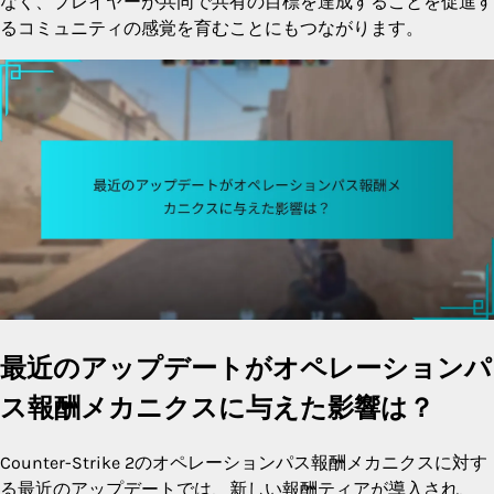
なく、プレイヤーが共同で共有の目標を達成することを促進す
るコミュニティの感覚を育むことにもつながります。
最近のアップデートがオペレーションパ
ス報酬メカニクスに与えた影響は？
Counter-Strike 2のオペレーションパス報酬メカニクスに対す
る最近のアップデートでは、新しい報酬ティアが導入され、