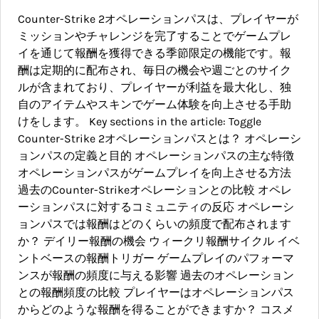
Counter-Strike 2オペレーションパスは、プレイヤーが
ミッションやチャレンジを完了することでゲームプレ
イを通じて報酬を獲得できる季節限定の機能です。報
酬は定期的に配布され、毎日の機会や週ごとのサイク
ルが含まれており、プレイヤーが利益を最大化し、独
自のアイテムやスキンでゲーム体験を向上させる手助
けをします。 Key sections in the article: Toggle
Counter-Strike 2オペレーションパスとは？ オペレーシ
ョンパスの定義と目的 オペレーションパスの主な特徴
オペレーションパスがゲームプレイを向上させる方法
過去のCounter-Strikeオペレーションとの比較 オペレ
ーションパスに対するコミュニティの反応 オペレーシ
ョンパスでは報酬はどのくらいの頻度で配布されます
か？ デイリー報酬の機会 ウィークリ報酬サイクル イベ
ントベースの報酬トリガー ゲームプレイのパフォーマ
ンスが報酬の頻度に与える影響 過去のオペレーション
との報酬頻度の比較 プレイヤーはオペレーションパス
からどのような報酬を得ることができますか？ コスメ