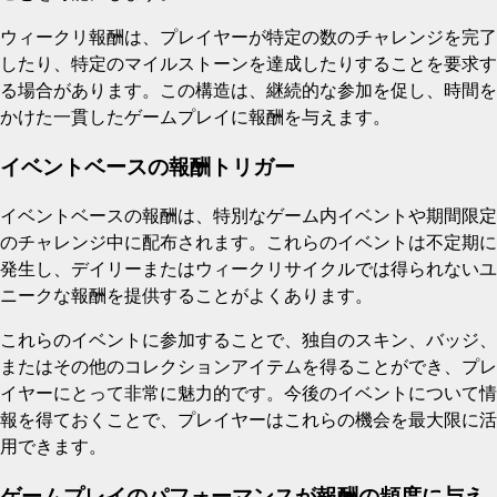
ウィークリ報酬は、プレイヤーが特定の数のチャレンジを完了
したり、特定のマイルストーンを達成したりすることを要求す
る場合があります。この構造は、継続的な参加を促し、時間を
かけた一貫したゲームプレイに報酬を与えます。
イベントベースの報酬トリガー
イベントベースの報酬は、特別なゲーム内イベントや期間限定
のチャレンジ中に配布されます。これらのイベントは不定期に
発生し、デイリーまたはウィークリサイクルでは得られないユ
ニークな報酬を提供することがよくあります。
これらのイベントに参加することで、独自のスキン、バッジ、
またはその他のコレクションアイテムを得ることができ、プレ
イヤーにとって非常に魅力的です。今後のイベントについて情
報を得ておくことで、プレイヤーはこれらの機会を最大限に活
用できます。