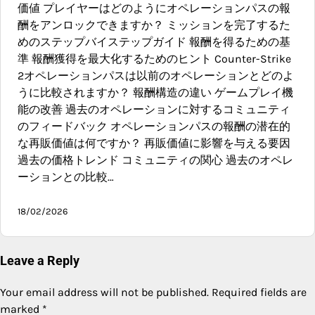
価値 プレイヤーはどのようにオペレーションパスの報
酬をアンロックできますか？ ミッションを完了するた
めのステップバイステップガイド 報酬を得るための基
準 報酬獲得を最大化するためのヒント Counter-Strike
2オペレーションパスは以前のオペレーションとどのよ
うに比較されますか？ 報酬構造の違い ゲームプレイ機
能の改善 過去のオペレーションに対するコミュニティ
のフィードバック オペレーションパスの報酬の潜在的
な再販価値は何ですか？ 再販価値に影響を与える要因
過去の価格トレンド コミュニティの関心 過去のオペレ
ーションとの比較…
18/02/2026
Leave a Reply
Your email address will not be published.
Required fields are
marked
*