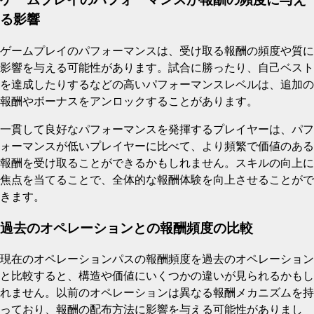
ゲームプレイのパフォーマンスが報酬の頻度に与え
る影響
ゲームプレイのパフォーマンスは、受け取る報酬の頻度や質に
影響を与える可能性があります。試合に勝ったり、自己ベスト
を達成したりするなどの高いパフォーマンスレベルは、追加の
報酬やボーナスをアンロックすることがあります。
一貫して良好なパフォーマンスを発揮するプレイヤーは、パフ
ォーマンスが低いプレイヤーに比べて、より頻繁で価値のある
報酬を受け取ることができるかもしれません。スキルの向上に
焦点を当てることで、全体的な報酬体験を向上させることがで
きます。
過去のオペレーションとの報酬頻度の比較
現在のオペレーションパスの報酬頻度を過去のオペレーション
と比較すると、構造や価値にいくつかの違いが見られるかもし
れません。以前のオペレーションは異なる報酬メカニズムを持
っており、報酬の配布方法に影響を与える可能性がありまし