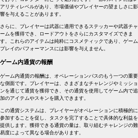
アリティレベルがあり、市場価値やプレイヤーの望ましさに影
響を与えることがあります。
さらに、プレイヤーは武器に適用できるステッカーや武器チャ
ームを獲得でき、ロードアウトをさらにカスタマイズできま
す。これらのアイテムは純粋にコスメティックであり、ゲーム
プレイのパフォーマンスには影響を与えません。
ゲーム内通貨の報酬
ゲーム内通貨の報酬は、オペレーションパスのもう一つの重要
な側面です。プレイヤーは、さまざまなチャレンジやミッショ
ンを通じて通貨を獲得でき、その通貨を使用してゲーム内で追
加のアイテムやスキンを購入できます。
この通貨システムは、プレイヤーがオペレーションに積極的に
参加することを促し、タスクを完了することで具体的な利益を
提供します。獲得できる通貨の量は、取り組むチャレンジの難
易度によって異なる場合があります。