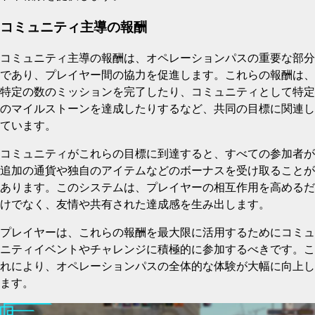
コミュニティ主導の報酬
コミュニティ主導の報酬は、オペレーションパスの重要な部分
であり、プレイヤー間の協力を促進します。これらの報酬は、
特定の数のミッションを完了したり、コミュニティとして特定
のマイルストーンを達成したりするなど、共同の目標に関連し
ています。
コミュニティがこれらの目標に到達すると、すべての参加者が
追加の通貨や独自のアイテムなどのボーナスを受け取ることが
あります。このシステムは、プレイヤーの相互作用を高めるだ
けでなく、友情や共有された達成感を生み出します。
プレイヤーは、これらの報酬を最大限に活用するためにコミュ
ニティイベントやチャレンジに積極的に参加するべきです。こ
れにより、オペレーションパスの全体的な体験が大幅に向上し
ます。