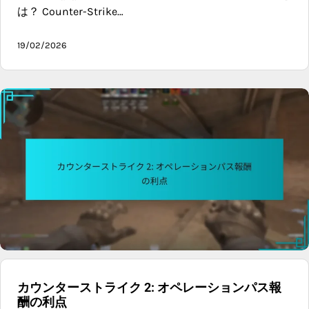
は？ Counter-Strike…
19/02/2026
カウンターストライク 2: オペレーションパス報
酬の利点