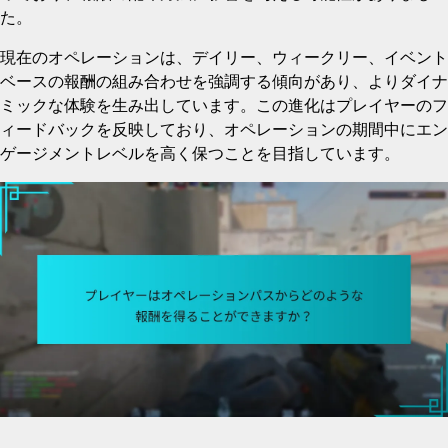
た。
現在のオペレーションは、デイリー、ウィークリー、イベント
ベースの報酬の組み合わせを強調する傾向があり、よりダイナ
ミックな体験を生み出しています。この進化はプレイヤーのフ
ィードバックを反映しており、オペレーションの期間中にエン
ゲージメントレベルを高く保つことを目指しています。