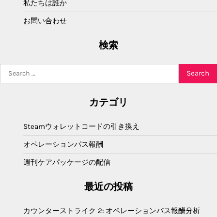
私たちは誰か
お問い合わせ
検索
Search
for:
カテゴリ
Steamウォレットコードの引き換え
オペレーションパス報酬
週刊ケアパッケージの配信
最近の投稿
カウンターストライク 2: オペレーションパス報酬分析