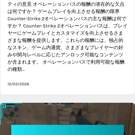
ティの意見 オペレーションパスの報酬の潜在的な欠点
は何ですか？ ゲームプレイを向上させる報酬の限界
Counter-Strike 2オペレーションパスの主な報酬は何で
すか？ Counter-Strike 2オペレーションパスは、プレイ
ヤーにゲームプレイとカスタマイズを向上させるさま
ざまな報酬を提供します。これらの報酬には、独占的
なスキン、ゲーム内通貨、さまざまなプレイヤーの好
みや関与レベルに応じたアンロック可能なコンテンツ
が含まれます。 オペレーションパスで利用可能な報酬
の種類…
13/03/2026