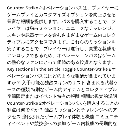
Counter-Strike 2オペレーションパスは、プレイヤーに
ゲームプレイとカスタマイズオプションを向上させる
豊富な報酬を提供します。パスを購入することで、プ
レイヤーは独占ミッション、ユニークなチャレンジ、
スキンや武器ケースを含むさまざまなゲーム内コレク
ティブルにアクセスできます。これらのミッションを
完了することで、プレイヤーは進行し、貴重な報酬を
アンロックできるため、オペレーションパスはゲーム
の熱心なファンにとって価値のある投資となります。
Key sections in the article: Toggle Counter-Strike 2オ
ペレーションパスにはどのような報酬が含まれていま
すか？ 入手可能な独占スキンのリスト 含まれる武器ケ
ースの種類 特別なゲーム内アイテムとコレクティブル
季節限定またはイベント特有の報酬 報酬の視覚的説明
Counter-Strike 2オペレーションパスを購入することの
利点は何ですか？ 独占ミッションとチャレンジへのア
クセス 強化されたゲームプレイ体験と機能 コミュニテ
ィイベントや競技会への参加 ゲーム内報酬の長期的な